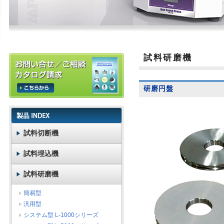
試料研磨機
研磨円盤
試料切断機
試料埋込機
試料研磨機
簡易型
汎用型
システム型 L-1000シリーズ