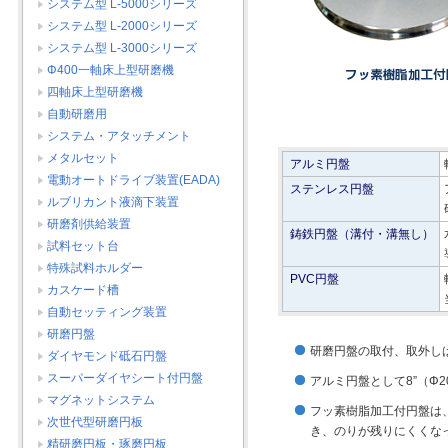
システム型 L-5000シリーズ
システム型 L-2000シリーズ
システム型 L-3000シリーズ
Φ400一軸床上型研磨機
四軸床上型研磨機
自動研磨用
システム・アタッチメント
メタルセット
アルミ円盤
電動オートドライブ装置(EADA)
ステンレス円盤
ルブリカント液滴下装置
研磨剤供給装置
鋳鉄円盤（溝付・溝無し）
試料セット台
特殊試料ホルダー
PVC円盤
カスケード槽
自動セッティング装置
研磨円盤
研磨円盤の取付、取外し
ダイヤモンド砥石円盤
スーパーダイヤシート付円盤
アルミ円盤として8”（Φ2
マグネットシステム
フッ素樹脂加工付円盤は
次世代型研磨円板
き、のりが残りにくくな
精研磨円板・琢磨円板