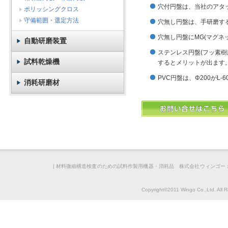
穴付円盤は、当社のアタッ
ポリッシングクロス
守備範囲・選定方法
穴無し円盤は、手研磨する時
穴無し円盤にMG(マグネ
自動研磨装置
ステンレス円盤(フッ素樹
試料乾燥機
するとメリットが出ます
PVC円盤は、Φ200がL-
消耗研磨材
|
材料微細構造検査のための試料作製用機器・消耗品 株式会社ウィンゴー 
Copyright©2011 Wingo Co.,Ltd. All 