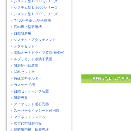
システム型 L-5000シリーズ
システム型 L-2000シリーズ
システム型 L-3000シリーズ
Φ400一軸床上型研磨機
四軸床上型研磨機
自動研磨用
システム・アタッチメント
メタルセット
電動オートドライブ装置(EADA)
ルブリカント液滴下装置
研磨剤供給装置
試料セット台
特殊試料ホルダー
カスケード槽
自動セッティング装置
研磨円盤
ダイヤモンド砥石円盤
スーパーダイヤシート付円盤
マグネットシステム
次世代型研磨円板
精研磨円板・琢磨円板