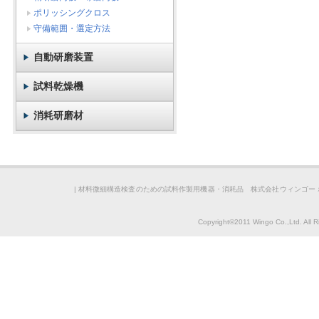
ポリッシングクロス
守備範囲・選定方法
自動研磨装置
試料乾燥機
消耗研磨材
|
材料微細構造検査のための試料作製用機器・消耗品 株式会社ウィンゴー 
Copyright©2011 Wingo Co.,Ltd. All 