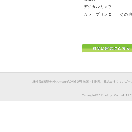
デジタルカメラ
カラープリンター その
|
材料微細構造検査のための試料作製用機器・消耗品 株式会社ウィンゴー 
Copyright©2011 Wingo Co.,Ltd. All 