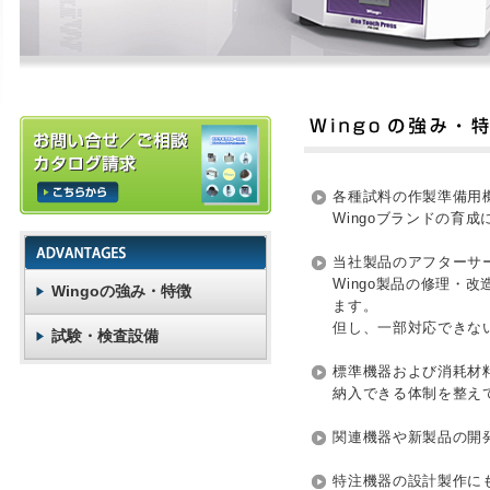
各種試料の作製準備用
Wingoブランドの育
当社製品のアフターサ
Wingo製品の修理・
Wingoの強み・特徴
ます。
但し、一部対応できな
試験・検査設備
標準機器および消耗材
納入できる体制を整え
関連機器や新製品の開
特注機器の設計製作に