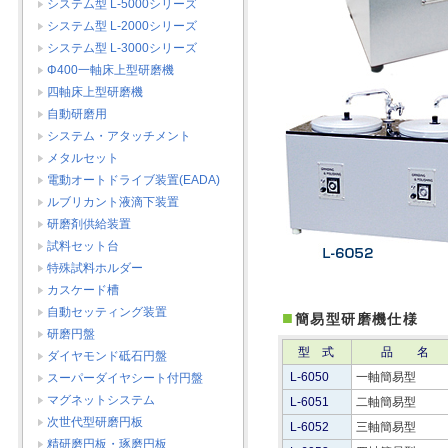
システム型 L-5000シリーズ
システム型 L-2000シリーズ
システム型 L-3000シリーズ
Φ400一軸床上型研磨機
四軸床上型研磨機
自動研磨用
システム・アタッチメント
メタルセット
電動オートドライブ装置(EADA)
ルブリカント液滴下装置
研磨剤供給装置
試料セット台
特殊試料ホルダー
カスケード槽
自動セッティング装置
■
簡易型研磨機仕様
研磨円盤
型 式
品 名
ダイヤモンド砥石円盤
スーパーダイヤシート付円盤
L-6050
一軸簡易型
マグネットシステム
L-6051
二軸簡易型
次世代型研磨円板
L-6052
三軸簡易型
精研磨円板・琢磨円板