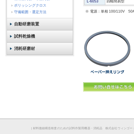
L-6053
四軸簡易型
ポリッシングクロス
※
電源：単相 100/110V 50
守備範囲・選定方法
自動研磨装置
試料乾燥機
消耗研磨材
|
材料微細構造検査のための試料作製用機器・消耗品 株式会社ウィンゴー 